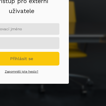
řístup pro externí
uživatele
Přihlásit se
Zapomněli jste heslo?