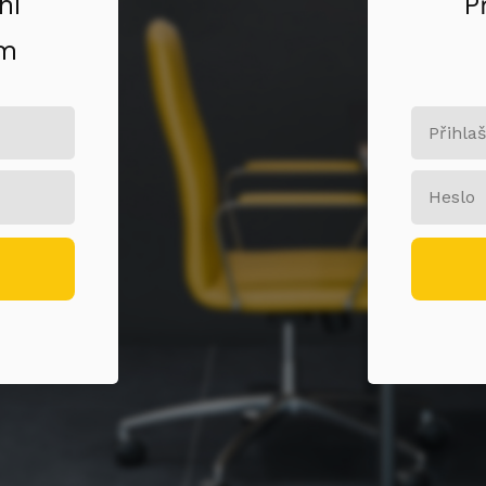
ní
P
om