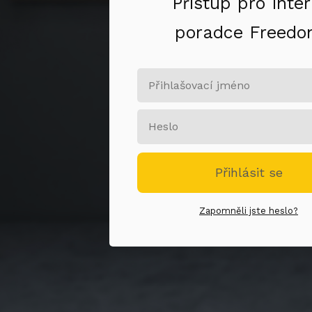
Přístup pro inter
poradce Freed
Přihlásit se
Zapomněli jste heslo?