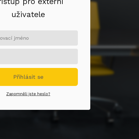
řístup pro externí
uživatele
Přihlásit se
Zapomněli jste heslo?