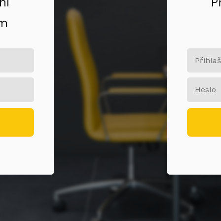
ní
P
om