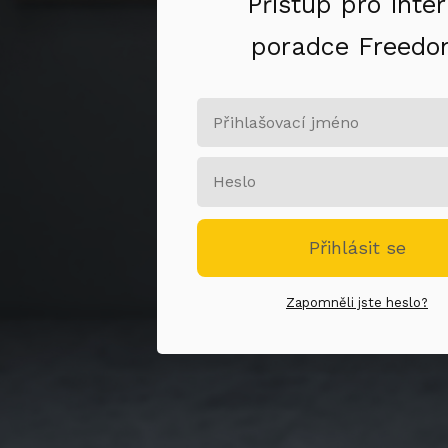
Přístup pro inter
poradce Freed
Přihlásit se
Zapomněli jste heslo?